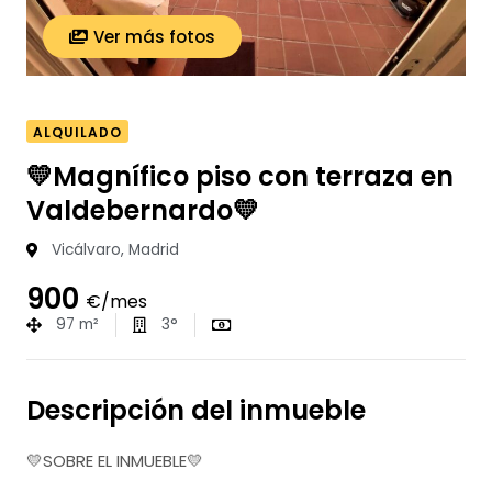
Ver más fotos
ALQUILADO
💛Magnífico piso con terraza en
Valdebernardo💛
Vicálvaro, Madrid
900
€/mes
97 m²
3°
Descripción del inmueble
💛SOBRE EL INMUEBLE💛