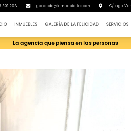
3 301 298
gerencia@inmoacierta.com
C/Lago Van
ICIO
INMUEBLES
GALERÍA DE LA FELICIDAD
SERVICIOS
La agencia que piensa en las personas